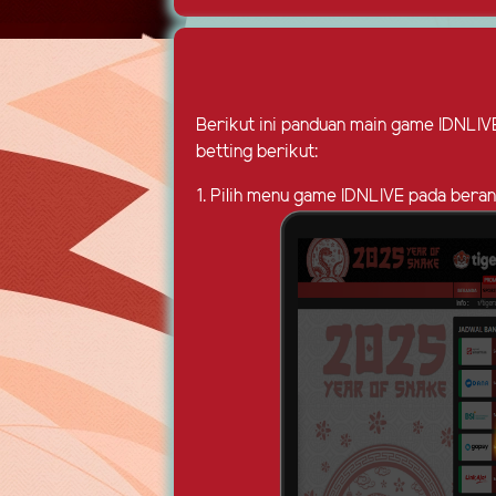
Berikut ini panduan main game IDNLIVE
betting berikut:
1. Pilih menu game IDNLIVE pada beran