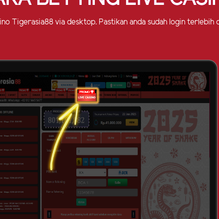
ino Tigerasia88 via desktop. Pastikan anda sudah login terlebih