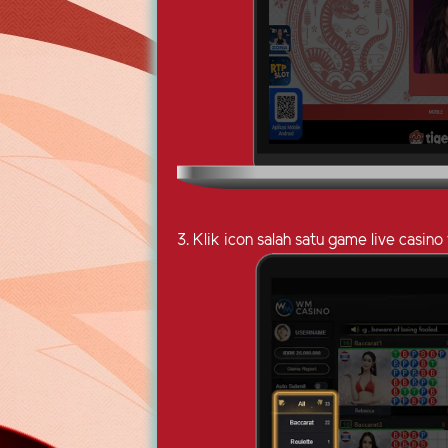
3. Klik icon salah satu game live casino