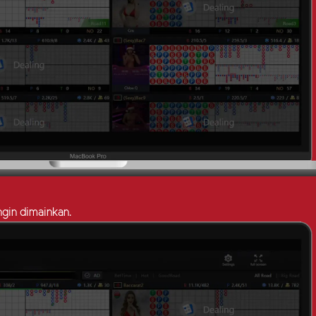
ngin dimainkan.