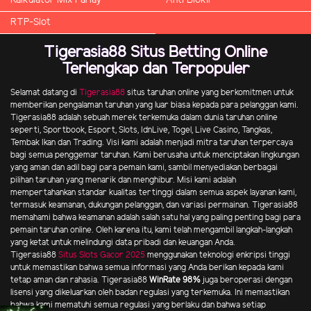
Kalkulator Mix Parlay
Anti Blokir
RTP-Slot
Tigerasia88 Situs Betting Online
Terlengkap dan Terpopuler
Selamat datang di
Tigerasia88
situs taruhan online yang berkomitmen untuk
memberikan pengalaman taruhan yang luar biasa kepada para pelanggan kami.
Tigerasia88 adalah sebuah merek terkemuka dalam dunia taruhan online
seperti, Sportbook, Esport, Slots, IdnLive, Togel, Live Casino, Tangkas,
Tembak Ikan dan Trading. Visi kami adalah menjadi mitra taruhan terpercaya
bagi semua penggemar taruhan. Kami berusaha untuk menciptakan lingkungan
yang aman dan adil bagi para pemain kami, sambil menyediakan berbagai
pilihan taruhan yang menarik dan menghibur. Misi kami adalah
mempertahankan standar kualitas tertinggi dalam semua aspek layanan kami,
termasuk keamanan, dukungan pelanggan, dan variasi permainan. Tigerasia88
memahami bahwa keamanan adalah salah satu hal yang paling penting bagi para
pemain taruhan online. Oleh karena itu, kami telah mengambil langkah-langkah
yang ketat untuk melindungi data pribadi dan keuangan Anda.
Tigerasia88
Situs Slots Gacor 2025
menggunakan teknologi enkripsi tinggi
untuk memastikan bahwa semua informasi yang Anda berikan kepada kami
tetap aman dan rahasia. Tigerasia88
WinRate 98%
juga beroperasi dengan
lisensi yang dikeluarkan oleh badan regulasi yang terkemuka. Ini memastikan
bahwa kami mematuhi semua regulasi yang berlaku dan bahwa setiap