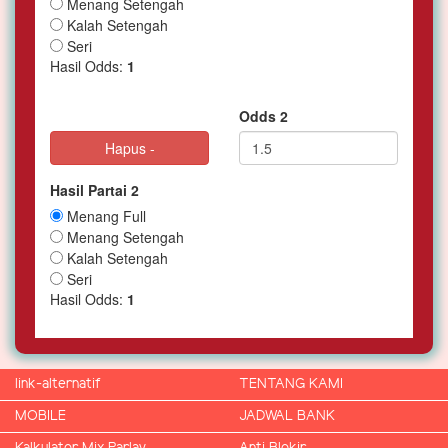
link-alternatif
TENTANG KAMI
MOBILE
JADWAL BANK